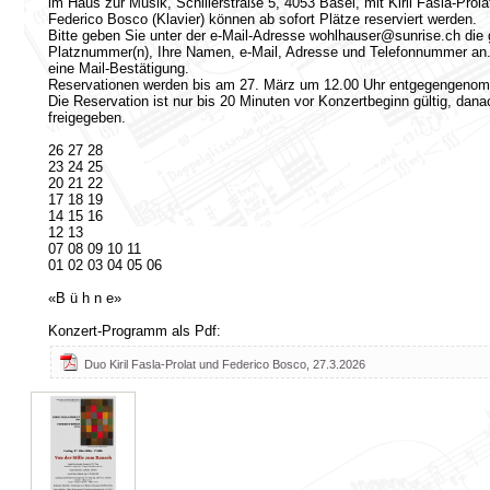
im Haus zur Musik, Schillerstraße 5, 4053 Basel, mit Kiril Fasla-Prola
Federico Bosco (Klavier) können ab sofort Plätze reserviert werden.
Bitte geben Sie unter der e-Mail-Adresse wohlhauser@sunrise.ch die
Platznummer(n), Ihre Namen, e-Mail, Adresse und Telefonnummer an.
eine Mail-Bestätigung.
Reservationen werden bis am 27. März um 12.00 Uhr entgegengeno
Die Reservation ist nur bis 20 Minuten vor Konzertbeginn gültig, dan
freigegeben.
26 27 28
23 24 25
20 21 22
17 18 19
14 15 16
12 13
07 08 09 10 11
01 02 03 04 05 06
«B ü h n e»
Konzert-Programm als Pdf:
Duo Kiril Fasla-Prolat und Federico Bosco, 27.3.2026