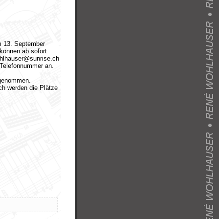
m 13. September
können ab sofort
wohlhauser@sunrise.ch
 Telefonnummer an.
ngenommen.
ach werden die Plätze