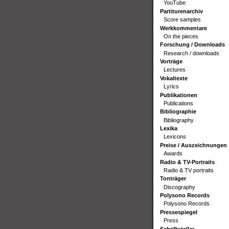
YouTube
Partiturenarchiv
Score samples
Werkkommentare
On the pieces
Forschung / Downloads
Research / downloads
Vorträge
Lectures
Vokaltexte
Lyrics
Publikationen
Publications
Bibliographie
Bibliography
Lexika
Lexicons
Preise / Auszeichnungen
Awards
Radio & TV-Portraits
Radio & TV portraits
Tonträger
Discography
Polysono Records
Polysono Records
Pressespiegel
Press
Schriftsteller