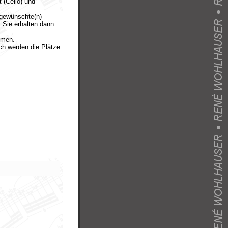
t (Cello) und
 gewünschte(n)
 Sie erhalten dann
mmen.
ach werden die Plätze