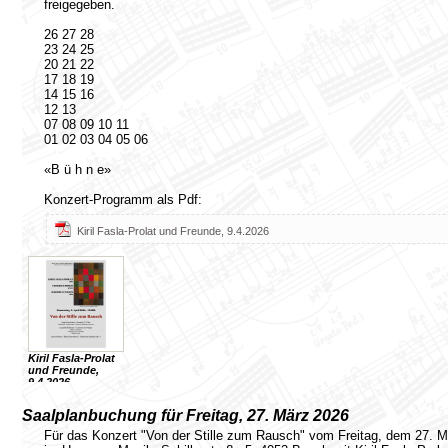
freigegeben.
26 27 28
23 24 25
20 21 22
17 18 19
14 15 16
12 13
07 08 09 10 11
01 02 03 04 05 06
«B ü h n e»
Konzert-Programm als Pdf:
Kiril Fasla-Prolat und Freunde, 9.4.2026
Kiril Fasla-Prolat
und Freunde,
9.4.2026
Saalplanbuchung für Freitag, 27. März 2026
Für das Konzert "Von der Stille zum Rausch" vom Freitag, dem 27. M