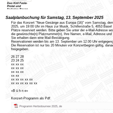
Duo Kiril Fasla-
Prolat und
Federico Bosco,
27.3.2026
Saalplanbuchung für Samstag, 13. September 2025
Für das Konzert "Neue Gesänge aus Europa (16)" vom Samstag, de
2025, um 19:00 Uhr im Haus zur Musik, Schillerstraße 5, 4053 Basel 
Plätze reserviert werden. Bitte geben Sie unter der e-Mail-Adresse 
die gewünschte(n) Platznummer(n), Ihre Namen, e-Mail, Adresse und
Sie erhalten dann eine Mail-Bestätigung.
Reservationen werden bis am 13. September um 12.00 Uhr entgege
Die Reservation ist nur bis 20 Minuten vor Konzertbeginn gültig, dan
freigegeben.
26 27 28
23 24 25
xx xx xx
xx xx xx
xx xx xx
xx xx
xx xx xx xx xx
xx xx xx xx xx xx
«B ü h n e»
Konzert-Programm als Pdf:
Programm Herbsttournee 2025, de