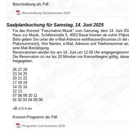
Beschreibung als Pdf:
Beschreibung Herbsttournee 2025
Saalplanbuchung für Samstag, 14. Juni 2025
Für das Konzert "Faszination Musik" vom Samstag, dem 14. Juni 20
Haus zur Musik, Schillerstraße 5, 4053 Basel können ab sofort Plätze
Bitte geben Sie unter der e-Mail-Adresse wohlhauser@sunrise.ch die
Platznummer(n), Ihre Namen, e-Mail, Adresse und Telefonnummer an.
eine Mail-Bestätigung.
Reservationen werden bis am 14. Juni um 12.00 Uhr entgegengenom
Die Reservation ist nur bis 20 Minuten vor Konzertbeginn gültig, dan
freigegeben.
26 27 28
23 24 25
20 21 22
17 18 19
14 15 16
12 13
07 08 09 10 11
01 02 03 04 05 06
«B ü h n e»
Konzert-Programm als Pdf:
Programm Juni-Konzerte 2025